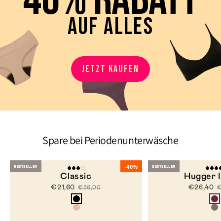
AUF ALLES
JETZT KAUFEN
Spare bei Periodenunterwäsche
-40%
BESTSELLER
BESTSELLER
Classic
Hugger 
€21,60
€26,40
€36,00
€