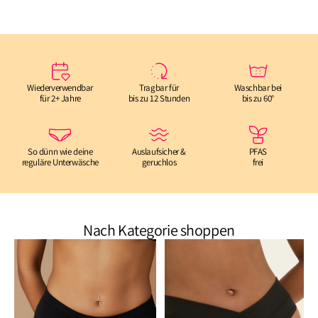
Wiederverwendbar
Tragbar für
Waschbar bei
für 2+ Jahre
bis zu 12 Stunden
bis zu 60°
So dünn wie deine
Auslaufsicher &
PFAS
reguläre Unterwäsche
geruchlos
frei
Nach Kategorie shoppen