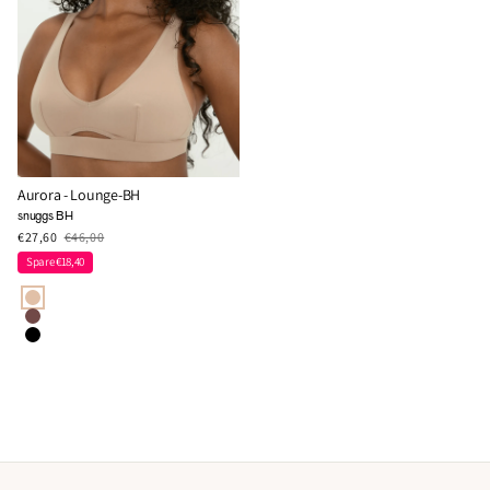
Aurora - Lounge-BH
snuggs BH
€27,60
€46,00
Spare €18,40