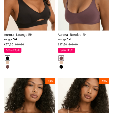
Aurora - Lounge-BH
Aurora - Bonded-BH
snuggs BH
snuggs BH
€27,60
€46,00
€27,60
€46,00
Spare €18,40
Spare €18,40
-40%
-40%