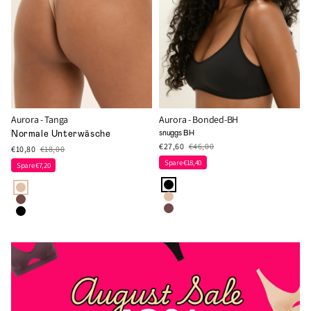
Aurora - Tanga
Aurora - Bonded-BH
snuggs BH
Normale Unterwäsche
€27,60
€46,00
€10,80
€18,00
Spare €18,40
Spare €7,20