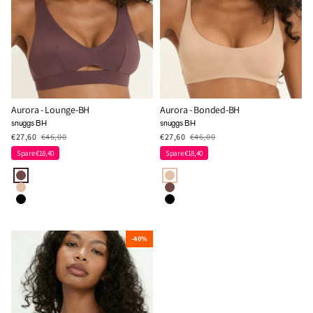
Aurora - Lounge-BH
Aurora - Bonded-BH
snuggs BH
snuggs BH
€27,60
€46,00
€27,60
€46,00
Spare €18,40
Spare €18,40
-40%