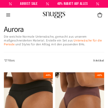
Direkt
AUGUST SALE
40% RABATT AUF ALLES
zum
Inhalt
Waren
Aurora
Die weichste Normale Unterwäsche, gemacht aus unserem
maßgeschneiderten Material. Erstelle ein Set aus
Unterwäsche für die
Periode
und Styles für den Alltag mit den passenden BHs.
Filters
9
Artikel
-40%
-40%