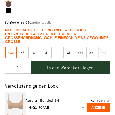
Konfektionsgröße
Größentabelle
NEU: ÜBERARBEITETER SCHNITT – DIE SLIPS
ENTSPRECHEN JETZT DER REGULÄREN
GRÖSSENORDNUNG. WÄHLE EINFACH DEINE GEWOHNTE
GRÖSSE.
XXS
XS
S
M
L
XL
XXL
3XL
4XL
Varian
ausver
oder
nicht
In den Warenkorb legen
verfüg
Verringere
Erhöhe
die
die
Menge
Menge
Vervollständige den Look
für
für
Aurora
Aurora
-
-
Aurora - Bonded-BH
€27,60
€46,00
Classic
Classic
-
-
ANZEIGE
Beige
Beige