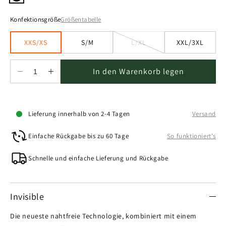
Konfektionsgröße
Größentabelle
XXS/XS
S/M
L/XL
XXL/3XL
Variante
ausverkauft
oder
nicht
In den Warenkorb legen
verfügbar
Verringere
Erhöhe
die
die
Menge
Menge
für
für
Lieferung innerhalb von 2-4 Tagen
Versand
Invisible
Invisible
Brazilian
Brazilian
Einfache Rückgabe bis zu 60 Tage
So funktioniert's
-
-
Recyceltes
Recyceltes
Schnelle und einfache Lieferung und Rückgabe
Nylon
Nylon
-
-
Schwarz
Schwarz
Invisible
Die neueste nahtfreie Technologie, kombiniert mit einem