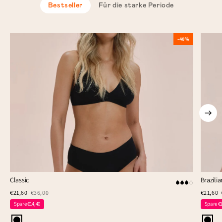
Bestseller
Für die starke Periode
-40%
Classic
Brazilia
€21,60
€36,00
€21,60
Spare €14,40
Spare €1