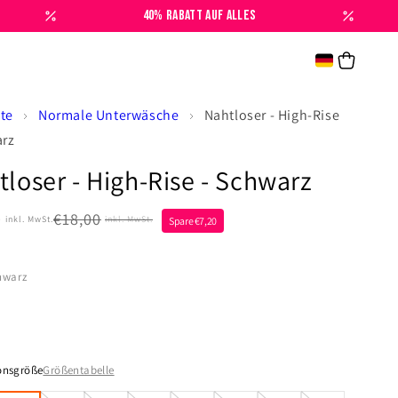
40% RABATT AUF ALLES
Warenko
kte
Normale Unterwäsche
Nahtloser - High-Rise
arz
tloser - High-Rise - Schwarz
ler
0
Verkaufspreis
€18,00
inkl. MwSt.
inkl. MwSt.
Spare €7,20
Normaler
Preis
hwarz
onsgröße
Größentabelle